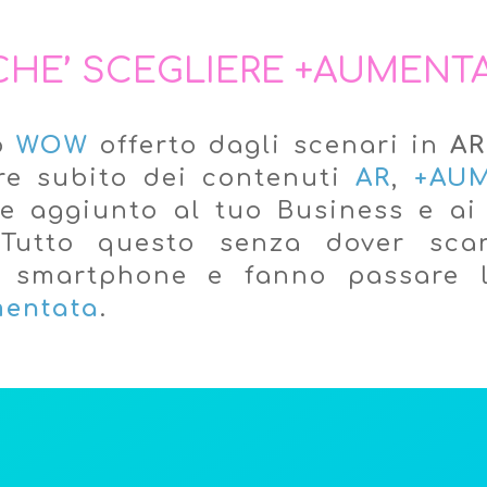
CHE’ SCEGLIERE +AUMENTA
to
WOW
offerto dagli scenari in
AR
re subito dei contenuti
AR
,
+AUM
e aggiunto al tuo Business e ai 
 Tutto questo senza dover scar
o smartphone e fanno passare la
mentata
.