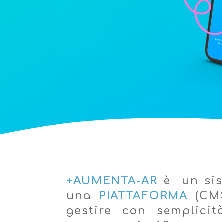
+AUMENTA-AR
è
un si
una
PIATTAFORMA
(CM
gestire con semplici