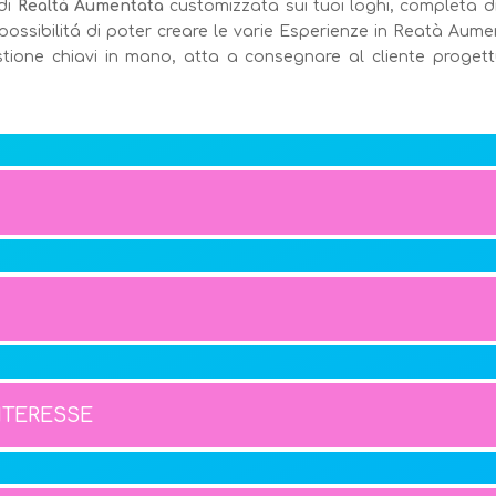
di
Realtà Aumentata
customizzata sui tuoi loghi, completa di
 possibilitá di poter creare le varie Esperienze in Reatà Au
estione chiavi in mano, atta a consegnare al cliente proget
INTERESSE