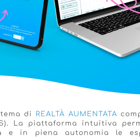
stema di
REALTÀ AUMENTATA
com
S). La piattaforma intuitiva perm
tà e in piena autonomia le esp